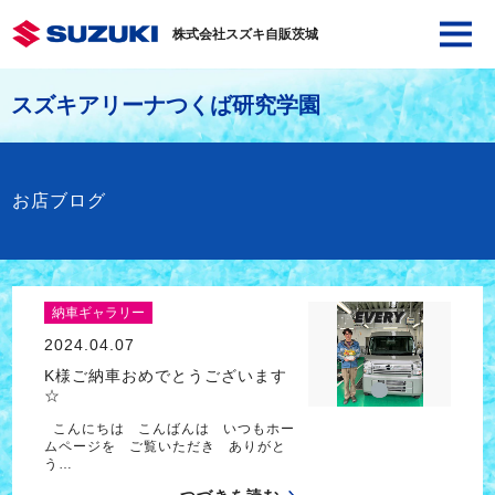
株式会社スズキ自販茨城
スズキアリーナつくば研究学園
お店ブログ
納車ギャラリー
2024.04.07
K様ご納車おめでとうございます
☆
こんにちは こんばんは いつもホー
ムページを ご覧いただき ありがと
う…