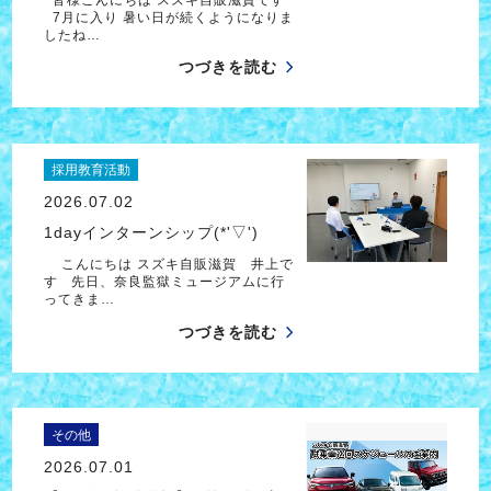
7月に入り 暑い日が続くようになりま
したね…
つづきを読む
採用教育活動
2026.07.02
1dayインターンシップ(*'▽')
こんにちは スズキ自販滋賀 井上で
す 先日、奈良監獄ミュージアムに行
ってきま…
つづきを読む
その他
2026.07.01