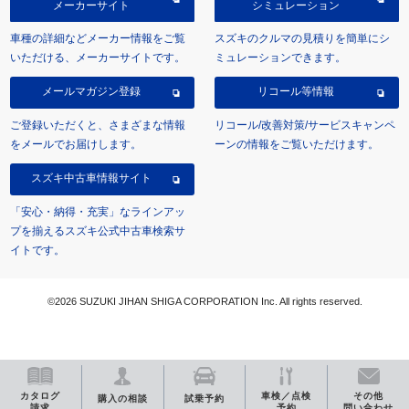
メーカーサイト
シミュレーション
車種の詳細などメーカー情報をご覧
スズキのクルマの見積りを簡単にシ
いただける、メーカーサイトです。
ミュレーションできます。
メールマガジン登録
リコール等情報
ご登録いただくと、さまざまな情報
リコール/改善対策/サービスキャンペ
をメールでお届けします。
ーンの情報をご覧いただけます。
スズキ中古車情報サイト
「安心・納得・充実」なラインアッ
プを揃えるスズキ公式中古車検索サ
イトです。
©2026 SUZUKI JIHAN SHIGA CORPORATION Inc. All rights reserved.
カタログ
車検／点検
その他
購入の相談
試乗予約
請求
予約
問い合わせ