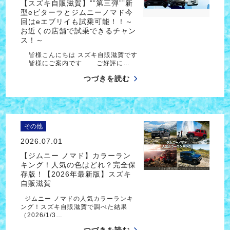
【スズキ自販滋賀】””第三弾””新
型eビターラとジムニーノマド今
回はeエブリイも試乗可能！！～
お近くの店舗で試乗できるチャン
ス！～
皆様こんにちは スズキ自販滋賀です
皆様にご案内です ご好評に…
つづきを読む
その他
2026.07.01
【ジムニー ノマド】カラーラン
キング！人気の色はどれ？完全保
存版！【2026年最新版】スズキ
自販滋賀
ジムニー ノマドの人気カラーランキ
ング！スズキ自販滋賀で調べた結果
（2026/1/3…