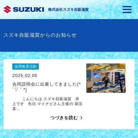
株式会社スズキ自販滋賀
スズキ自販滋賀からのお知らせ
採用教育活動
2025.02.05
合同説明会に出展してきました(*
´▽｀*)
こんにちは スズキ自販滋賀 井
上です 先日 マイナビさん主催の 就活
直…
つづきを読む