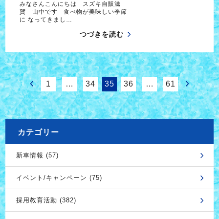
みなさんこんにちは スズキ自販滋
賀 山中です 食べ物が美味しい季節
に なってきまし…
つづきを読む
1
…
34
35
36
…
61
カテゴリー
新車情報 (57)
イベント/キャンペーン (75)
採用教育活動 (382)