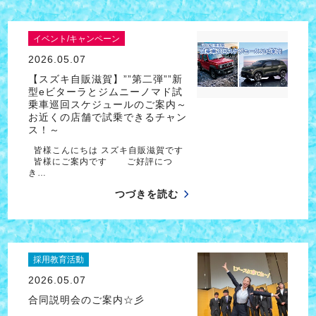
イベント/キャンペーン
2026.05.07
【スズキ自販滋賀】””第二弾””新
型eビターラとジムニーノマド試
乗車巡回スケジュールのご案内～
お近くの店舗で試乗できるチャン
ス！～
皆様こんにちは スズキ自販滋賀です
皆様にご案内です ご好評につ
き…
つづきを読む
採用教育活動
2026.05.07
合同説明会のご案内☆彡