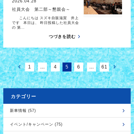
2026.04.28
社員大会 第二部～懇親会～
こんにちは スズキ自販滋賀 井上
です 本日は、 昨日投稿した社員大会
の 第…
つづきを読む
1
…
4
5
6
…
61
カテゴリー
新車情報 (57)
イベント/キャンペーン (75)