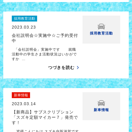
採用教育活動
2023.03.23
採用教育活動
会社説明会☆実施中☆ご予約受付
中
「会社説明会」実施中です 就職
活動中の学生さま活動状況はいかがで
すか …
つづきを読む
新車情報
2023.03.14
新車情報
【新商品】サブスクリプション
「スズキ定額マイカー７」発売で
す！
皆様こんにちは スズキ自販滋賀です