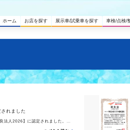
ホーム
お店を探す
展示車/試乗車を探す
車検/点検/
定されました
優良法人2026】に認定されました。…