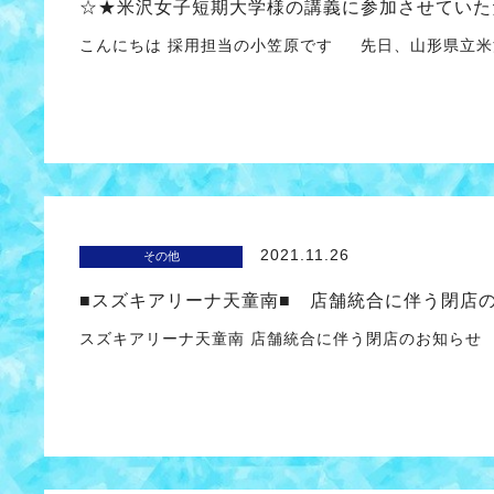
☆★米沢女子短期大学様の講義に参加させていた
こんにちは 採用担当の小笠原です 先日、山形県立米
2021.11.26
その他
■スズキアリーナ天童南■ 店舗統合に伴う閉店
スズキアリーナ天童南 店舗統合に伴う閉店のお知らせ