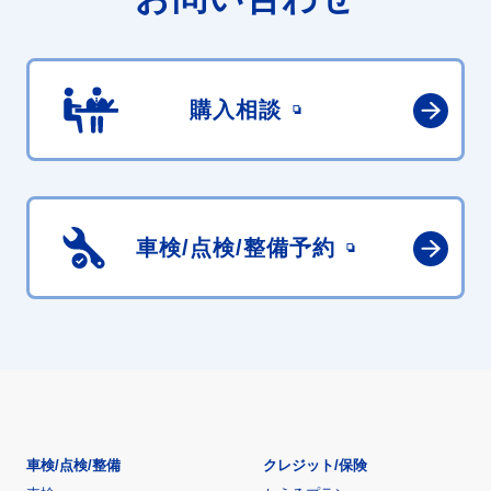
購入相談
車検/点検/
整備予約
車検/点検/整備
クレジット/保険