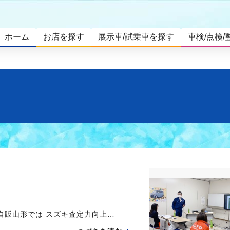
ホーム
お店を探す
展示車/試乗車を探す
車検/点検/
販山形では スズキ査定力向上…