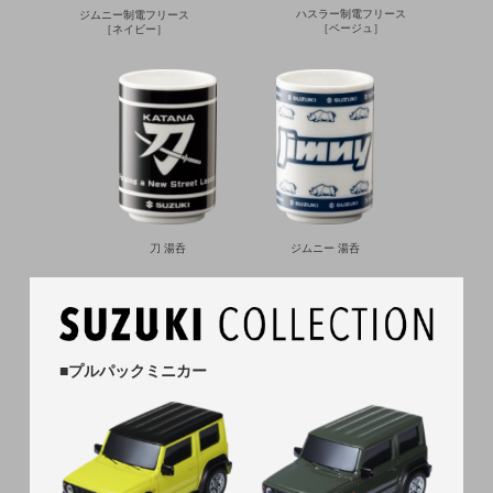
ハスラー制電フリース
ジムニー制電フリース
［ベージュ］
［ネイビー］
ジムニー 湯呑
刀 湯呑
■プルパックミニカー