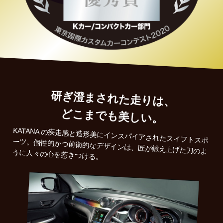
研ぎ澄まされた走りは、
どこまでも美しい。
KATANA の疾走感と造形美にインスパイアされたスイフトスポ
ーツ。個性的かつ前衛的なデザインは、匠が鍛え上げた刀のよ
うに人々の心を惹きつける。