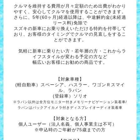
クルマを維持する費用が月々定額のため出費がわかり
やすく、安心してクルマを使用することができます。
さらに、5年(60ヶ月)経過以降は、中途解約金(未経過
リース料)免除で
スズキの新車にお乗り換えいただける特約を付帯して
おり、お客様のタイミングでクルマの見直しをするこ
とができます。
気軽に新車に乗りたい方・若年層の方・これからラ
イフスタイルが変わる予定の方など
幅広いお客様にお勧めの商品です。
【対象車種】
(軽自動車）スペーシア、ハスラー、ワゴンＲスマイ
ル、ラパン
(登録車）ソリオ
※ラパン以外は全方位モニター付きメモリーナビゲーション装着車/
ラパンはバックアイカメラ付きディスプレイオーディオ装着車
【対象となる方】
個人ユーザー（法人名義、個人事業主は不可）
※申込時のご年齢が75歳までの方