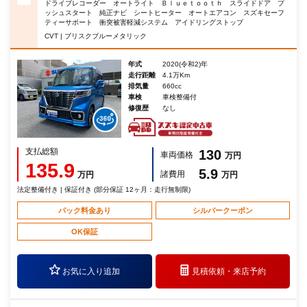
ドライブレコーダー オートライト Ｂｌｕｅｔｏｏｔｈ スライドドア プ
ッシュスタート 純正ナビ シートヒーター オートエアコン スズキセーフ
ティーサポート 衝突被害軽減システム アイドリングストップ
CVT | ブリスクブルーメタリック
年式
2020(令和2)年
走行距離
4.1万Km
排気量
660cc
車検
車検整備付
修復歴
なし
支払総額
130
車両価格
万円
135.9
5.9
諸費用
万円
万円
法定整備付き | 保証付き (部分保証 12ヶ月：走行無制限)
パック料金あり
シルバークーポン
OK保証
お気に入り追加
見積依頼・
来店予約