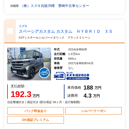
（株）スズキ自販沖縄 豊崎中古車センター
沖縄県
スズキ
スペーシアカスタム カスタム ＨＹＢＲＩＤ ＸＳ
CVT | スチールシルバーメタリック ブラック２トーン
年式
2024(令和6)年
走行距離
1.0万Km
排気量
660cc
車検
2027(令和9)年04月
修復歴
なし
支払総額
188
車両価格
万円
192.3
4.3
諸費用
万円
万円
法定整備付き | 保証付き (部分保証 36ヶ月：走行無制限)
パック料金あり
シルバークーポン
OK保証プレミアム