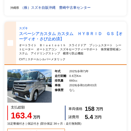
（株）スズキ自販沖縄 豊崎中古車センター
沖縄県
スズキ
スペーシアカスタム カスタム ＨＹＢＲＩＤ ＧＳ【オ
ーディオ・さび止め済】
オートライト Ｂｌｕｅｔｏｏｔｈ スライドドア プッシュスタート シー
トヒーター オートエアコン スズキセーフティーサポート 衝突被害軽減シ
ステム アイドリングストップ 横滑り防止機能
CVT | スチールシルバーメタリック
年式
2025(令和7)年
走行距離
0.6万Km
排気量
660cc
車検
2028(令和10)年03月
修復歴
なし
支払総額
158
車両価格
万円
163.4
5.4
諸費用
万円
万円
法定整備付き | 保証付き (部分保証 36ヶ月：走行無制限)