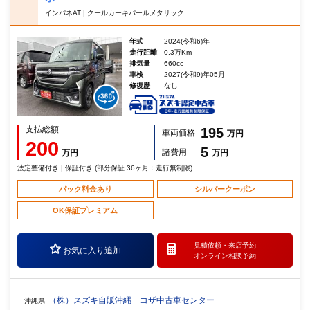
インパネAT | クールカーキパールメタリック
年式
2024(令和6)年
走行距離
0.3万Km
排気量
660cc
車検
2027(令和9)年05月
修復歴
なし
支払総額
195
車両価格
万円
200
5
諸費用
万円
万円
法定整備付き | 保証付き (部分保証 36ヶ月：走行無制限)
パック料金あり
シルバークーポン
OK保証プレミアム
見積依頼・
来店予約
お気に入り追加
オンライン相談予約
（株）スズキ自販沖縄 コザ中古車センター
沖縄県