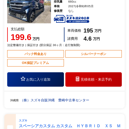
排気量
660cc
車検
2027(令和9)年05月
修復歴
なし
支払総額
195
車両価格
万円
199.6
4.6
諸費用
万円
万円
法定整備付き | 保証付き (部分保証 36ヶ月：走行無制限)
パック料金あり
シルバークーポン
OK保証プレミアム
お気に入り追加
見積依頼・
来店予約
（株）スズキ自販沖縄 豊崎中古車センター
沖縄県
スズキ
スペーシアカスタム カスタム ＨＹＢＲＩＤ ＸＳ Ｍ