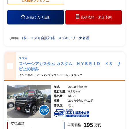
OK保証プレミアム
お気に入り追加
見積依頼・
来店予約
（株）スズキ自販沖縄 スズキアリーナ名護
沖縄県
スズキ
スペーシアカスタム カスタム ＨＹＢＲＩＤ ＸＳ サ
ビ止め済み
インパネAT | アーバンブラウンパールメタリック
年式
2024(令和6)年
走行距離
0.8万Km
排気量
660cc
車検
2027(令和9)年12月
修復歴
なし
支払総額
195
車両価格
万円