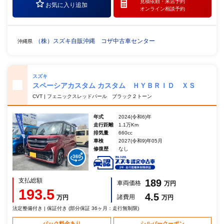
見積依頼・
来店予約
お気に入り追加
オンライン相談予約
（株）スズキ自販沖縄 コザ中古車センター
沖縄県
スズキ
スペーシアカスタム カスタム ＨＹＢＲＩＤ ＸＳ
CVT | フェニックスレッドパール ブラック２トーン
年式
2024(令和6)年
走行距離
1.1万Km
排気量
660cc
車検
2027(令和9)年05月
修復歴
なし
支払総額
189
車両価格
万円
193.5
4.5
諸費用
万円
万円
法定整備付き | 保証付き (部分保証 36ヶ月：走行無制限)
パック料金あり
シルバークーポン