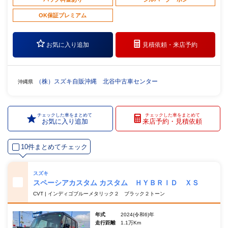
OK保証プレミアム
お気に入り追加
見積依頼・
来店予約
（株）スズキ自販沖縄 北谷中古車センター
沖縄県
チェックした車をまとめて
チェックした車をまとめて
お気に入り追加
来店予約・見積依頼
10件まとめてチェック
スズキ
スペーシアカスタム カスタム ＨＹＢＲＩＤ ＸＳ
CVT | インディゴブルーメタリック２ ブラック２トーン
年式
2024(令和6)年
走行距離
1.1万Km