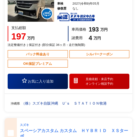
車検
2027(令和9)年05月
修復歴
なし
支払総額
193
車両価格
万円
197
4
諸費用
万円
万円
法定整備付き | 保証付き (部分保証 36ヶ月：走行無制限)
パック料金あり
シルバークーポン
OK保証プレミアム
見積依頼・
来店予約
お気に入り追加
オンライン相談予約
（株）スズキ自販沖縄 Ｕ’ｓ ＳＴＡＴＩＯＮ牧港
沖縄県
スズキ
スペーシアカスタム カスタム ＨＹＢＲＩＤ ＸＳター
ボ