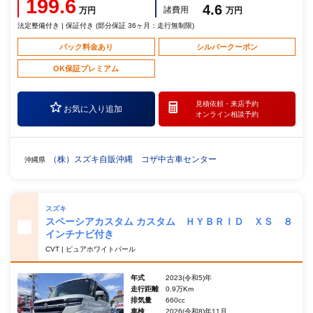
199.6
4.6
諸費用
万円
万円
法定整備付き | 保証付き (部分保証 36ヶ月：走行無制限)
パック料金あり
シルバークーポン
OK保証プレミアム
見積依頼・
来店予約
お気に入り追加
オンライン相談予約
（株）スズキ自販沖縄 コザ中古車センター
沖縄県
スズキ
スペーシアカスタム カスタム ＨＹＢＲＩＤ ＸＳ ８
インチナビ付き
CVT | ピュアホワイトパール
年式
2023(令和5)年
走行距離
0.9万Km
排気量
660cc
車検
2026(令和8)年11月