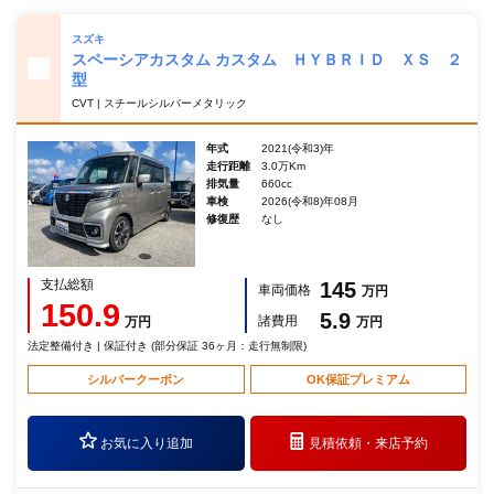
スズキ
スペーシアカスタム カスタム ＨＹＢＲＩＤ ＸＳ ２
型
CVT | スチールシルバーメタリック
年式
2021(令和3)年
走行距離
3.0万Km
排気量
660cc
車検
2026(令和8)年08月
修復歴
なし
支払総額
145
車両価格
万円
150.9
5.9
諸費用
万円
万円
法定整備付き | 保証付き (部分保証 36ヶ月：走行無制限)
シルバークーポン
OK保証プレミアム
お気に入り追加
見積依頼・
来店予約