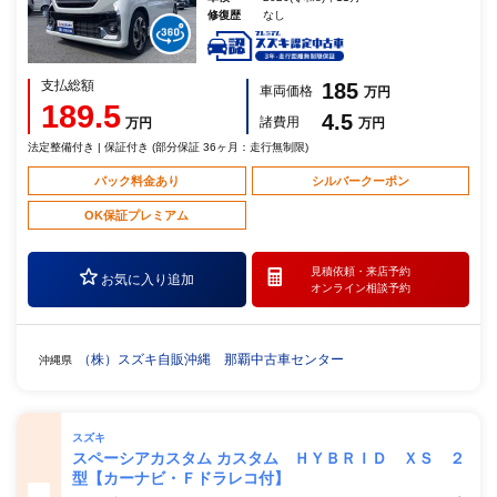
修復歴
なし
支払総額
185
車両価格
万円
189.5
4.5
諸費用
万円
万円
法定整備付き | 保証付き (部分保証 36ヶ月：走行無制限)
パック料金あり
シルバークーポン
OK保証プレミアム
見積依頼・
来店予約
お気に入り追加
オンライン相談予約
（株）スズキ自販沖縄 那覇中古車センター
沖縄県
スズキ
スペーシアカスタム カスタム ＨＹＢＲＩＤ ＸＳ ２
型【カーナビ・Ｆドラレコ付】