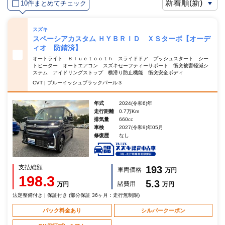
10件まとめてチェック
スズキ
スペーシアカスタム ＨＹＢＲＩＤ ＸＳターボ【オーデ
ィオ 防錆済】
オートライト Ｂｌｕｅｔｏｏｔｈ スライドドア プッシュスタート シー
トヒーター オートエアコン スズキセーフティーサポート 衝突被害軽減シ
ステム アイドリングストップ 横滑り防止機能 衝突安全ボディ
CVT | ブルーイッシュブラックパール３
年式
2024(令和6)年
走行距離
0.7万Km
排気量
660cc
車検
2027(令和9)年05月
修復歴
なし
支払総額
193
車両価格
万円
198.3
5.3
諸費用
万円
万円
法定整備付き | 保証付き (部分保証 36ヶ月：走行無制限)
パック料金あり
シルバークーポン