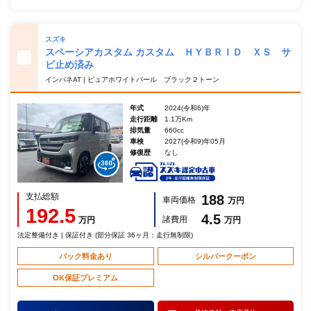
スズキ
スペーシアカスタム カスタム ＨＹＢＲＩＤ ＸＳ サ
ビ止め済み
インパネAT | ピュアホワイトパール ブラック２トーン
年式
2024(令和6)年
走行距離
1.1万Km
排気量
660cc
車検
2027(令和9)年05月
修復歴
なし
支払総額
188
車両価格
万円
192.5
4.5
諸費用
万円
万円
法定整備付き | 保証付き (部分保証 36ヶ月：走行無制限)
パック料金あり
シルバークーポン
OK保証プレミアム