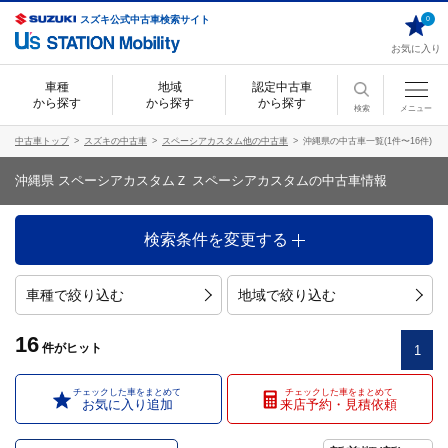
スズキ公式中古車検索サイト
0
お気に入り
車種
地域
認定中古車
から探す
から探す
から探す
検索
メニュー
中古車トップ
スズキの中古車
スペーシアカスタム他の中古車
沖縄県の中古車一覧(1件〜16件)
沖縄県 スペーシアカスタムＺ スペーシアカスタムの中古車情報
検索条件を変更する
車種で絞り込む
地域で絞り込む
16
件
がヒット
1
チェックした車をまとめて
チェックした車をまとめて
お気に入り追加
来店予約・見積依頼