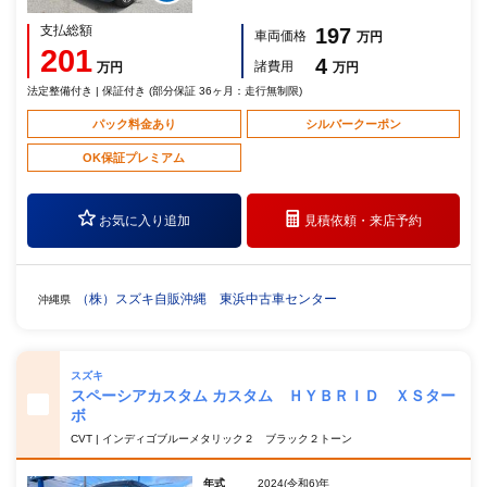
支払総額
197
車両価格
万円
201
4
諸費用
万円
万円
法定整備付き | 保証付き (部分保証 36ヶ月：走行無制限)
パック料金あり
シルバークーポン
OK保証プレミアム
お気に入り追加
見積依頼・
来店予約
（株）スズキ自販沖縄 東浜中古車センター
沖縄県
スズキ
スペーシアカスタム カスタム ＨＹＢＲＩＤ ＸＳター
ボ
CVT | インディゴブルーメタリック２ ブラック２トーン
年式
2024(令和6)年