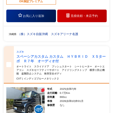
OK保証プレミアム
お気に入り追加
見積依頼・
来店予約
（株）スズキ自販沖縄 スズキアリーナ名護
沖縄県
スズキ
スペーシアカスタム カスタム ＨＹＢＲＩＤ ＸＳター
ボ Ｒ７年 オーディオ付
オートライト スライドドア プッシュスタート シートヒーター オートエ
アコン スズキセーフティーサポート アイドリングストップ 横滑り防止機
能 盗難防止システム 衝突安全ボディ
CVT | インディゴブルーメタリック２
年式
2025(令和7)年
走行距離
0.7万Km
排気量
660cc
車検
2028(令和10)年01月
修復歴
なし