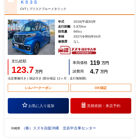
Ｋ５３Ｓ
CVT | ブリスクブルーメタリック
年式
2018(平成30)年
走行距離
5.8万Km
排気量
660cc
車検
2027(令和9)年04月
修復歴
なし
支払総額
119
車両価格
万円
123.7
4.7
諸費用
万円
万円
法定整備付き | 保証付き (部分保証 12ヶ月：走行無制限)
シルバークーポン
OK保証
お気に入り追加
見積依頼・
来店予約
（株）スズキ自販沖縄 北谷中古車センター
沖縄県