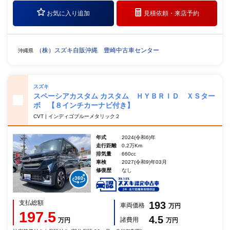
お気に入り追加
見積依頼・
来店予約
（株）スズキ自販沖縄 豊崎中古車センター
沖縄県
スズキ
スペーシアカスタム カスタム ＨＹＢＲＩＤ ＸＳター
ボ 【８インチカーナビ付き】
CVT | インディゴブルーメタリック２
年式
2024(令和6)年
走行距離
0.2万Km
排気量
660cc
車検
2027(令和9)年03月
修復歴
なし
支払総額
193
車両価格
万円
197.5
4.5
諸費用
万円
万円