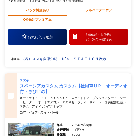
法定整備付き | 保証付き (部分保証 36ヶ月：走行無制限)
パック料金あり
シルバークーポン
OK保証プレミアム
見積依頼・
来店予約
お気に入り追加
オンライン相談予約
（株）スズキ自販沖縄 Ｕ’ｓ ＳＴＡＴＩＯＮ牧港
沖縄県
スズキ
スペーシアカスタム カスタム【社用車ＵＰ・オーディオ
付・さび止め】
オートライト Ｂｌｕｅｔｏｏｔｈ スライドドア プッシュスタート シー
トヒーター オートエアコン スズキセーフティーサポート 衝突被害軽減シ
ステム アイドリングストップ
CVT | ピュアホワイトパール
年式
2024(令和6)年
走行距離
1.1万Km
排気量
660cc