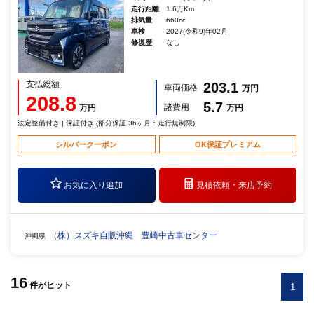
走行距離
1.6万Km
排気量
660cc
車検
2027(令和9)年02月
修復歴
なし
支払総額
203.1
車両価格
万円
208.8
5.7
諸費用
万円
万円
法定整備付き | 保証付き (部分保証 36ヶ月：走行無制限)
シルバークーポン
OK保証プレミアム
お気に入り追加
見積依頼・
来店予約
（株）スズキ自販沖縄 豊崎中古車センター
沖縄県
16
件
がヒット
1