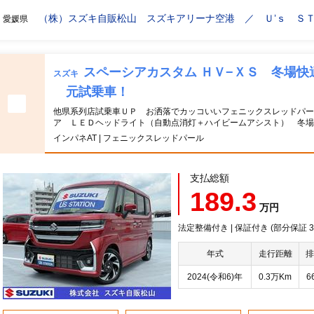
（株）スズキ自販松山 スズキアリーナ空港 ／ Ｕ’ｓ Ｓ
愛媛県
スペーシアカスタム ＨＶ−ＸＳ 冬場快
スズキ
元試乗車！
他県系列店試乗車ＵＰ お洒落でカッコいいフェニックスレッドパー
ア ＬＥＤヘッドライト（自動点消灯＋ハイビームアシスト） 冬場
インパネAT | フェニックスレッドパール
支払総額
189.3
万円
法定整備付き | 保証付き (部分保証
年式
走行距離
排
2024(令和6)年
0.3万Km
6