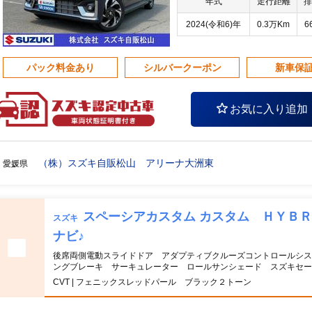
年式
走行距離
排
2024(令和6)年
0.3万Km
6
パック料金あり
シルバークーポン
新車保
お気に入り追加
（株）スズキ自販松山 アリーナ大洲東
愛媛県
スペーシアカスタム カスタム ＨＹＢ
スズキ
ナビ♪
後席両側電動スライドドア アダプティブクルーズコントロールシス
ングブレーキ サーキュレーター ロールサンシェード スズキセー
CVT | フェニックスレッドパール ブラック２トーン