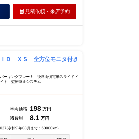
見積依頼・
来店予約
ＲＩＤ ＸＳ 全方位モニタ付き
パーキングブレーキ 後席両側電動スライドド
イト 盗難防止システム
198
車両価格
万円
8.1
諸費用
万円
27(令和9)年08月まで：60000km)