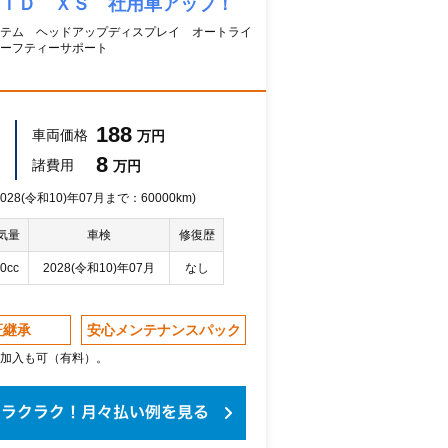
ＲＩＤ ＸＳ 社用車アップ！
テム ヘッドアップディスプレイ オートライ
ーフティーサポート
188
車両価格
万円
8
諸費用
万円
28(令和10)年07月まで：60000km)
気量
車検
修復歴
0cc
2028(令和10)年07月
なし
証継承
安心メンテナンスパック
加入も可（有料）。