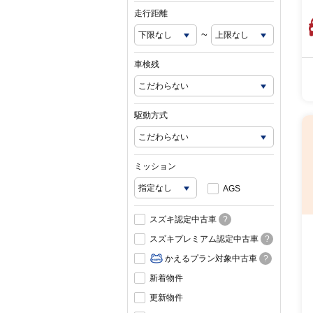
走行距離
~
車検残
駆動方式
ミッション
AGS
スズキ認定中古車
?
スズキプレミアム認定中古車
?
かえるプラン対象中古車
?
新着物件
更新物件