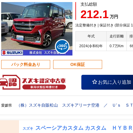
支払総額
212.1
万円
法定整備付き | 保証付き (部分保証
年式
走行距離
排
2024(令和6)年
0.7万Km
6
パック料金あり
OK保証
お気に入り追加
（株）スズキ自販松山 スズキアリーナ空港 ／ Ｕ’ｓ Ｓ
愛媛県
スペーシアカスタム カスタム ＨＹＢ
スズキ