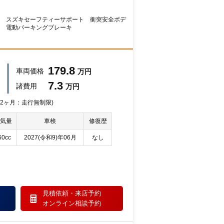
 スズキセーフティーサポート 衝突安全ボデ
ム 電動パーキングブレーキ
179.8
車両価格
万円
7.3
諸費用
万円
 12ヶ月：走行無制限)
気量
車検
修復歴
60cc
2027(令和9)年06月
なし
見積依頼・
来店予約
オンライン相談予約