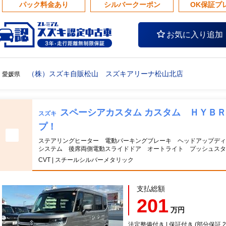
パック料金あり
シルバークーポン
OK保証プ
お気に入り追加
（株）スズキ自販松山 スズキアリーナ松山北店
愛媛県
スペーシアカスタム カスタム ＨＹＢ
スズキ
プ！
ステアリングヒーター 電動パーキングブレーキ ヘッドアップディ
システム 後席両側電動スライドドア オートライト プッシュスタ
CVT | スチールシルバーメタリック
支払総額
201
万円
法定整備付き | 保証付き (部分保証 20