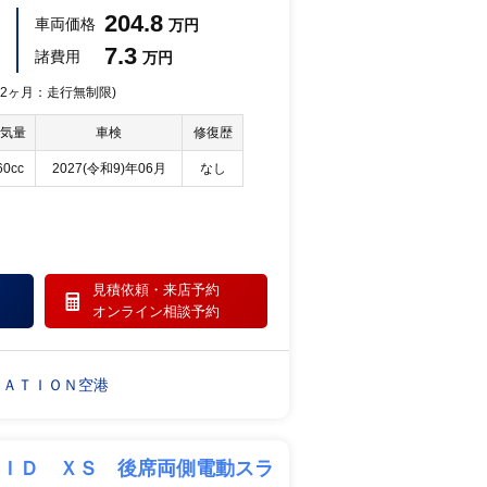
204.8
車両価格
万円
7.3
諸費用
万円
 12ヶ月：走行無制限)
気量
車検
修復歴
60cc
2027(令和9)年06月
なし
見積依頼・
来店予約
オンライン相談予約
ＴＡＴＩＯＮ空港
ＲＩＤ ＸＳ 後席両側電動スラ