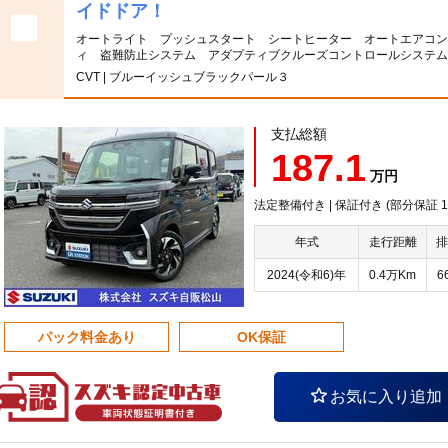
イドドア！
オートライト プッシュスタート シートヒーター オートエアコン
ィ 盗難防止システム アダプティブクルーズコントロールシステ
CVT | ブルーイッシュブラックパール３
支払総額
187.1
万円
法定整備付き | 保証付き (部分保証
年式
走行距離
排
2024(令和6)年
0.4万Km
6
パック料金あり
OK保証
お気に入り追加