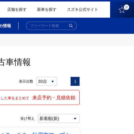
0
店舗を探す
新車を探す
スズキ公式サイト
め情報
古車情報
表示台数
1
来店予約・見積依頼
クした車をまとめて
並び替え