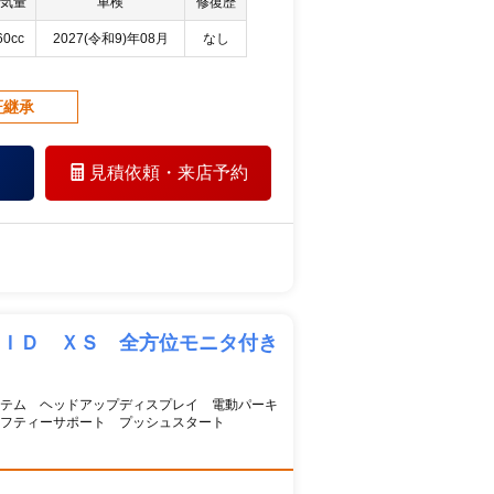
気量
車検
修復歴
60cc
2027(令和9)年08月
なし
証継承
見積依頼・
来店予約
ＲＩＤ ＸＳ 全方位モニタ付き
テム ヘッドアップディスプレイ 電動パーキ
フティーサポート プッシュスタート