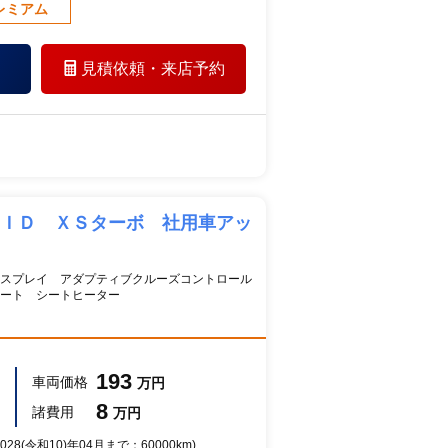
レミアム
見積依頼・
来店予約
ＲＩＤ ＸＳターボ 社用車アッ
スプレイ アダプティブクルーズコントロール
ート シートヒーター
193
車両価格
万円
8
諸費用
万円
28(令和10)年04月まで：60000km)