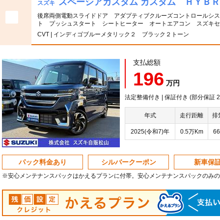
スペーシアカスタム カスタム ＨＹＢ
スズキ
後席両側電動スライドドア アダプティブクルーズコントロールシス
ト プッシュスタート シートヒーター オートエアコン スズキセ
CVT | インディゴブルーメタリック２ ブラック２トーン
支払総額
196
万円
法定整備付き | 保証付き (部分保証 20
年式
走行距離
排
2025(令和7)年
0.5万Km
66
パック料金あり
シルバークーポン
新車保
※安心メンテナンスパックはかえるプランに付帯。安心メンテナンスパックのみの