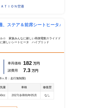
ＴＡＴＩＯＮ空港
適、ステア＆前席シートヒータ♪
ル☆ 家族みんなに嬉しい両側電動スライドド
に嬉しいシートヒータ ハイブリッド
182
車両価格
万円
7.3
諸費用
万円
 36ヶ月：走行無制限)
気量
車検
修復歴
60cc
2027(令和9)年05月
なし