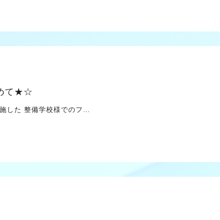
めて★☆
した 整備学校様でのフ…