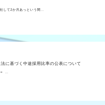
して2か月あっという間…
進法に基づく中途採用比率の公表について
== …