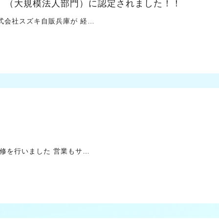
6』（大規模法人部門）に認定されました！！
会社スズキ自販兵庫が 経…
を行いました 営業もサ…