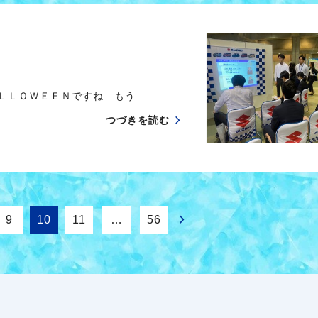
ＡＬＬＯＷＥＥＮですね もう…
つづきを読む
9
10
11
…
56