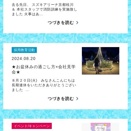
去る先日、 スズキアリーナ京都桂川
＆ 本社スタッフで消防訓練を実施致し
ました 火事はあ…
つづきを読む
採用教育活動
2024.08.20
★お盆休みの過ごし方×会社見学
会★
８月２０日(火) みなさんこんにちは
長期連休をいただきありがとうござい
ました …
つづきを読む
イベント/キャンペーン