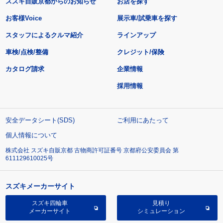
スズキ自販京都からのお知らせ
お店を探す
お客様Voice
展示車/試乗車を探す
スタッフによるクルマ紹介
ラインアップ
車検/点検/整備
クレジット/保険
カタログ請求
企業情報
採用情報
安全データシート(SDS)
ご利用にあたって
個人情報について
株式会社 スズキ自販京都 古物商許可証番号 京都府公安委員会 第
611129610025号
スズキメーカーサイト
スズキ四輪車
見積り
メーカーサイト
シミュレーション