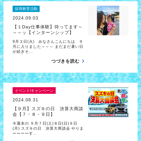
採用教育活動
2024.09.03
【１Day仕事体験】待ってます～
～～ッ【インターンシップ】
9月３日(火) みなさんこんにちは ９
月に入りました～～～ まだまだ暑い日
が続きそ…
つづきを読む
イベント/キャンペーン
2024.08.31
【９月】スズキの日 決算大商談
会【７・８・９日】
今週末の ９月７日(土)８日(日)９日
(月) スズキの日 決算大商談会 やりま
ーーーーす…