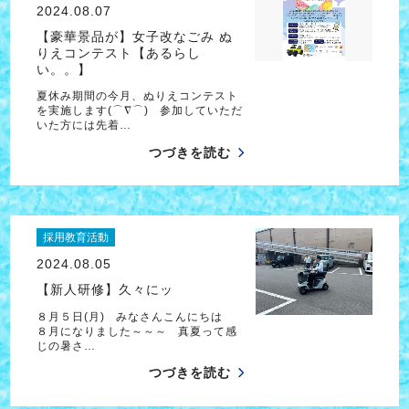
2024.08.07
【豪華景品が】女子改なごみ ぬ
りえコンテスト【あるらし
い。。】
夏休み期間の今月、ぬりえコンテスト
を実施します(⌒∇⌒) 参加していただ
いた方には先着…
つづきを読む
採用教育活動
2024.08.05
【新人研修】久々にッ
８月５日(月) みなさんこんにちは
８月になりました～～～ 真夏って感
じの暑さ…
つづきを読む