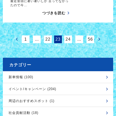
最近冒頭に暑い暑いしか 言ってなかっ
たので今…
つづきを読む
1
…
22
23
24
…
56
カテゴリー
新車情報 (100)
イベント/キャンペーン (204)
周辺のおすすめスポット (1)
社会貢献活動 (18)