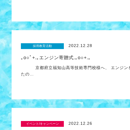
2022.12.28
採用教育活動
｡o○ﾟ+.｡エンジン寄贈式.｡o○+.｡
京都府立福知山高等技術専門校様へ、 エンジンを
たの…
2022.12.26
イベント/キャンペーン