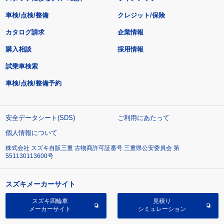
車検/点検/整備
クレジット/保険
カタログ請求
企業情報
購入相談
採用情報
試乗車検索
車検/点検/整備予約
安全データシート(SDS)
ご利用にあたって
個人情報について
株式会社 スズキ自販三重 古物商許可証番号 三重県公安委員会 第
551130113600号
スズキメーカーサイト
スズキ四輪車
見積り
メーカーサイト
シミュレーション