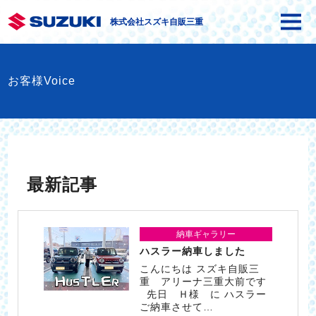
株式会社スズキ自販三重
お客様Voice
最新記事
納車ギャラリー
ハスラー納車しました
こんにちは スズキ自販三
重 アリーナ三重大前です
先日 Ｈ様 に ハスラー
ご納車させて…