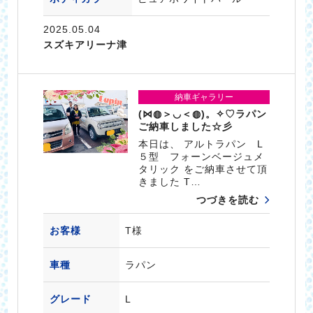
2025.05.04
スズキアリーナ津
納車ギャラリー
(⋈◍＞◡＜◍)。✧♡ラパン
ご納車しました☆彡
本日は、 アルトラパン L
５型 フォーンベージュメ
タリック をご納車させて頂
きました T…
つづきを読む
お客様
T様
車種
ラパン
グレード
L