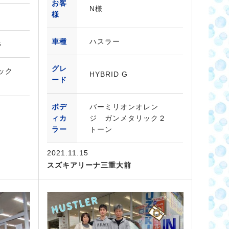
お客
N様
様
車種
ハスラー
G
グレ
ック
HYBRID G
ード
ボデ
バーミリオンオレン
ィカ
ジ ガンメタリック２
ラー
トーン
2021.11.15
スズキアリーナ三重大前