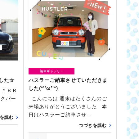
納車ギャラリー
した☆
ハスラーご納車させていただきま
した(*''ω''*)
ＨＹＢＲ
ックパー
こんにちは 週末はたくさんのご
来場ありがとうございました 本
日はハスラーご納車させ…
を読む
つづきを読む