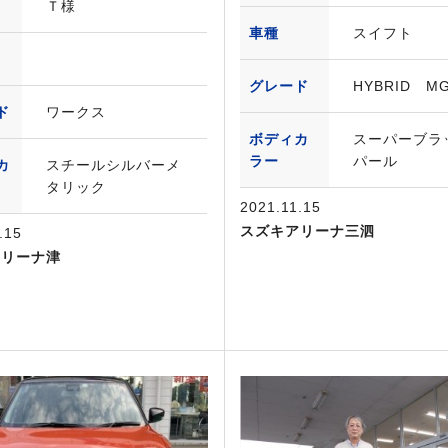
Ｔ様
車種
スイフト
グレード
HYBRID M
ド
ワークス
ボディカ
スーパーブラ
ラー
パール
カ
スチールシルバーメ
タリック
2021.11.15
スズキアリーナ三泗
.15
アリーナ津