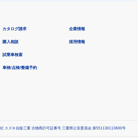
カタログ請求
企業情報
購入相談
採用情報
試乗車検索
車検/点検/整備予約
社 スズキ自販三重 古物商許可証番号 三重県公安委員会 第551130113600号