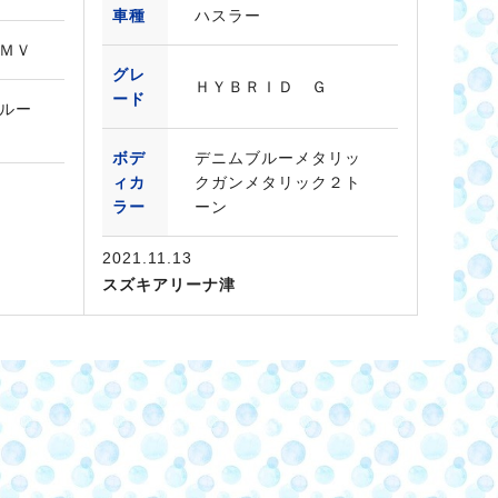
車種
ハスラー
ＭＶ
グレ
ＨＹＢＲＩＤ Ｇ
ード
ルー
ボデ
デニムブルーメタリッ
ィカ
クガンメタリック２ト
ラー
ーン
2021.11.13
スズキアリーナ津