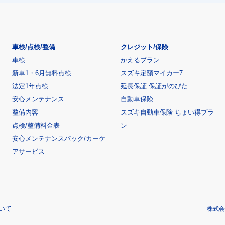
車検/点検/整備
クレジット/保険
車検
かえるプラン
新車1・6月無料点検
スズキ定額マイカー7
法定1年点検
延長保証 保証がのびた
安心メンテナンス
自動車保険
整備内容
スズキ自動車保険 ちょい得プラ
点検/整備料金表
ン
安心メンテナンスパック/カーケ
アサービス
いて
株式会