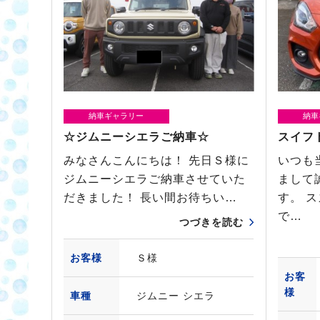
納車ギャラリー
納車
☆ジムニーシエラご納車☆
スイフ
みなさんこんにちは！ 先日Ｓ様に
いつも
ジムニーシエラご納車させていた
まして
だきました！ 長い間お待ちい…
す。 
で…
つづきを読む
お客様
Ｓ様
お客
様
車種
ジムニー シエラ