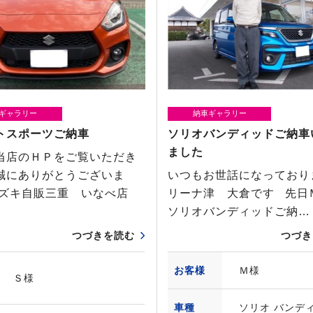
ギャラリー
納車ギャラリー
トスポーツご納車
ソリオバンディッドご納車
ました
当店のＨＰをご覧いただき
誠にありがとうございま
いつもお世話になっており
スズキ自販三重 いなべ店
リーナ津 大倉です 先日
ソリオバンディッドご納…
つづきを読む
つづき
お客様
Ｍ様
Ｓ様
車種
ソリオ バンデ