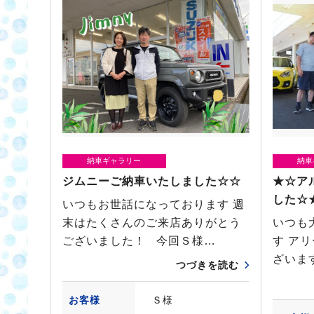
納車ギャラリー
納車
ジムニーご納車いたしました☆☆
★☆ア
した☆
いつもお世話になっております 週
末はたくさんのご来店ありがとう
いつも
ございました！ 今回Ｓ様…
す ア
ざいま
つづきを読む
お客様
Ｓ様