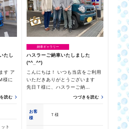
納車ギャラリー
いたし
ハスラーご納車いたしました
(*^_^*)
ます ア
こんにちは！ いつも当店をご利用
Ｍ様に
いただきありがとうございます
先日Ｔ様に、ハスラーご納…
を読む
つづきを読む
お客
Ｔ様
様
ィット