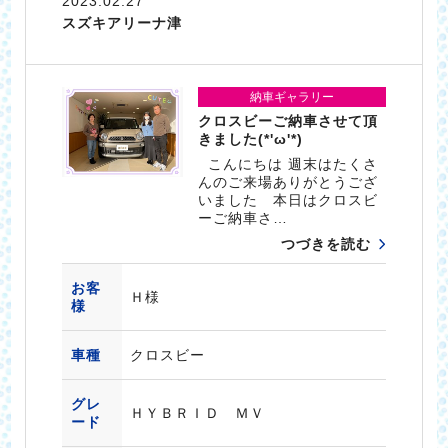
2023.02.27
スズキアリーナ津
納車ギャラリー
クロスビーご納車させて頂
きました(*'ω'*)
こんにちは 週末はたくさ
んのご来場ありがとうござ
いました 本日はクロスビ
ーご納車さ…
つづきを読む
お客
Ｈ様
様
車種
クロスビー
グレ
ＨＹＢＲＩＤ ＭＶ
ード