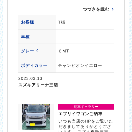
…
つづきを読む
お客様
T様
車種
グレード
６MT
ボディカラー
チャンピオンイエロー
2023.03.13
スズキアリーナ三泗
納車ギャラリー
エブリイワゴンご納車
いつも当店のHPをご覧いた
だきましてありがとうござ
います。 スズキ自販三重