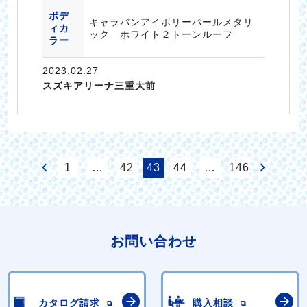
ボデ
キャラバンアイボリーパールメタリ
ィカ
ック ホワイト２トーンルーフ
ラー
2023.02.27
スズキアリーナ三重大前
1
…
42
43
44
…
146
お問い合わせ
カタログ請求
購入相談