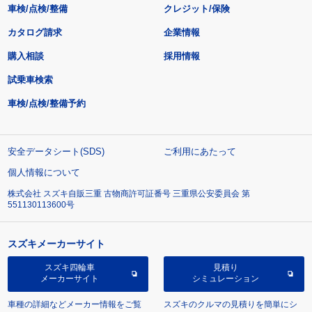
車検/点検/整備
クレジット/保険
カタログ請求
企業情報
購入相談
採用情報
試乗車検索
車検/点検/整備予約
安全データシート(SDS)
ご利用にあたって
個人情報について
株式会社 スズキ自販三重 古物商許可証番号 三重県公安委員会 第
551130113600号
スズキメーカーサイト
スズキ四輪車
見積り
メーカーサイト
シミュレーション
車種の詳細などメーカー情報をご覧
スズキのクルマの見積りを簡単にシ