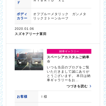
ＨＹＢＲＩＤ ＸＺ
ド
ボディ
オフブルーメタリック ガンメタ
カラー
リック２トーンルーフ
2020.01.06
スズキアリーナ富田
納車ギャラリー
スペーシアカスタムご納車
☆
いつも当店のブログをご覧
いただきまして誠にありが
とうございます。 本日は納
車ギャラリーをお…
つづきを読む
お客様
Ｉ様