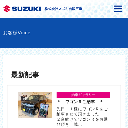
株式会社スズキ自販三重
お客様Voice
最新記事
納車ギャラリー
＊ ワゴンＲご納車 ＊
先日、Ｉ様にワゴンＲをご
納車させて頂きました
２台続けてワゴンＲをお選
び頂き、誠…