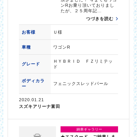
ンRお乗り頂いておりまし
たが、２５周年記…
つづきを読む
お客様
Ｕ様
車種
ワゴンR
ＨＹＢＲＩＤ ＦＺリミテッ
グレード
ド
ボディカラ
フェニックスレッドパール
ー
2020.01.21
スズキアリーナ富田
納車ギャラリー
★エスクード ご納車しま