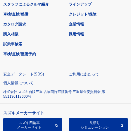
スタッフによるクルマ紹介
ラインアップ
車検/点検/整備
クレジット/保険
カタログ請求
企業情報
購入相談
採用情報
試乗車検索
車検/点検/整備予約
安全データシート(SDS)
ご利用にあたって
個人情報について
株式会社 スズキ自販三重 古物商許可証番号 三重県公安委員会 第
551130113600号
スズキメーカーサイト
スズキ四輪車
見積り
メーカーサイト
シミュレーション