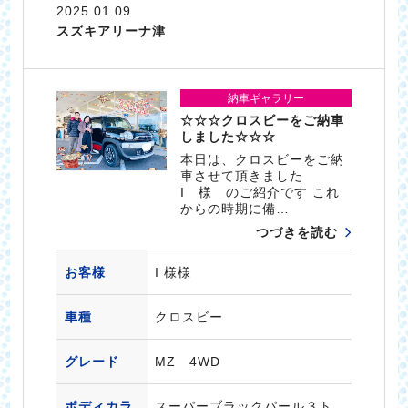
2025.01.09
スズキアリーナ津
納車ギャラリー
☆☆☆クロスビーをご納車
しました☆☆☆
本日は、クロスビーをご納
車させて頂きました
I 様 のご紹介です これ
からの時期に備…
つづきを読む
お客様
I 様様
車種
クロスビー
グレード
MZ 4WD
ボディカラ
スーパーブラックパール３ト