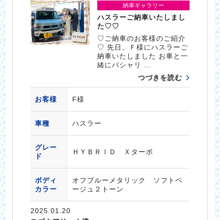
納車ギャラリー
ハスラーご納車いたしまし
た♡♡
♡ご納車のお客様のご紹介
♡ 先日、Ｆ様にハスラーご
納車いたしました お車と一
緒にパシャリ …
つづきを読む
お客様
F様
車種
ハスラー
グレー
ＨＹＢＲＩＤ Ｘターボ
ド
ボディ
オフブルーメタリック ソフトベ
カラー
ージュ２トーン
2025.01.20