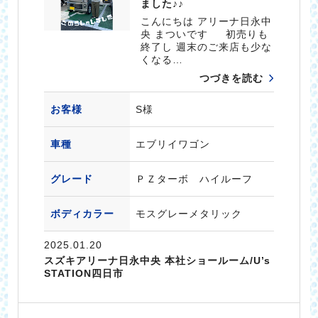
ました♪♪
こんにちは アリーナ日永中
央 まついです 初売りも
終了し 週末のご来店も少な
くなる…
つづきを読む
お客様
S様
車種
エブリイワゴン
グレード
ＰＺターボ ハイルーフ
ボディカラー
モスグレーメタリック
2025.01.20
スズキアリーナ日永中央 本社ショールーム/U’s
STATION四日市