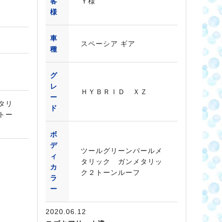
客
Ｙ様
様
車
スペーシア ギア
種
グ
レ
ＨＹＢＲＩＤ ＸＺ
ー
タリ
ド
トー
ボ
デ
ツールグリーンパールメ
ィ
タリック ガンメタリッ
カ
ク２トーンルーフ
ラ
ー
2020.06.12