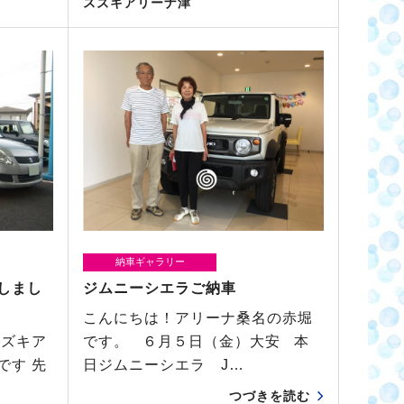
スズキアリーナ津
納車ギャラリー
しまし
ジムニーシエラご納車
こんにちは！アリーナ桑名の赤堀
スズキア
です。 ６月５日（金）大安 本
です 先
日ジムニーシエラ J…
…
つづきを読む