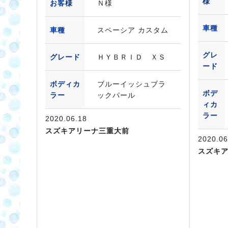
様
お客様
Ｎ様
車種
車種
スペーシア カスタム
グレ
グレード
ＨＹＢＲＩＤ ＸＳ
ード
ボディカ
ブルーイッシュブラ
ボデ
ラー
ックパール
ィカ
ラー
2020.06.18
スズキアリーナ三重大前
2020.06
スズキ