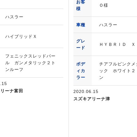
お客
Ｏ様
様
ハスラー
車種
ハスラー
ハイブリッドＸ
グレ
ＨＹＢＲＩＤ Ｘ
ード
フェニックスレッドパー
ル ガンメタリック２ト
ボデ
チアフルピンクメ
ンルーフ
ィカ
ック ホワイト２
ラー
ン
.15
アリーナ富田
2020.06.15
スズキアリーナ津