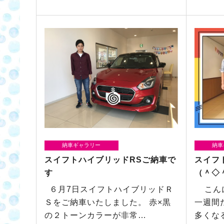
納車ギャラリー
納車
スイフトハイブリッドRSご納車で
スイフ
す
（＾◇
６月7日スイフトハイブリッドＲ
こんに
Ｓをご納車いたしました。 赤×黒
一週間
の２トーンカラーが非常…
多くな