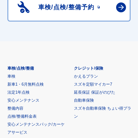
車検/点検/
整備予約
車検/点検/整備
クレジット/保険
車検
かえるプラン
新車1・6月無料点検
スズキ定額マイカー7
法定1年点検
延長保証 保証がのびた
安心メンテナンス
自動車保険
整備内容
スズキ自動車保険 ちょい得プラ
点検/整備料金表
ン
安心メンテナンスパック/カーケ
アサービス