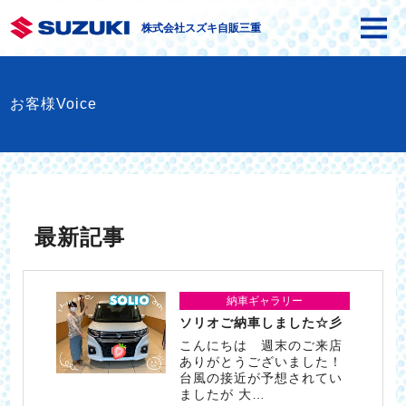
株式会社スズキ自販三重
お客様Voice
最新記事
納車ギャラリー
ソリオご納車しました☆彡
こんにちは 週末のご来店
ありがとうございました！
台風の接近が予想されてい
ましたが 大…