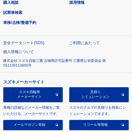
購入相談
採用情報
試乗車検索
車検/点検/整備予約
安全データシート(SDS)
ご利用にあたって
個人情報について
株式会社 スズキ自販三重 古物商許可証番号 三重県公安委員会 第
551130113600号
スズキメーカーサイト
スズキ四輪車
見積り
メーカーサイト
シミュレーション
車種の詳細などメーカー情報をご覧
スズキのクルマの見積りを簡単にシ
いただける、メーカーサイトです。
ミュレーションできます。
メールマガジン登録
リコール等情報