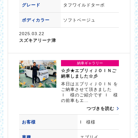
グレード
タフワイルドターボ
ボディカラー
ソフトベージュ
2025.03.22
スズキアリーナ津
納車ギャラリー
☆彡★エブリィＪＯＩＮご
納車しました☆彡
本日はエブリィＪＯＩＮ を
ご納車させて頂きました
Ｉ 様のご紹介です Ｉ 様
の前車もエ…
つづきを読む
お客様
I 様様
車種
エブリイ