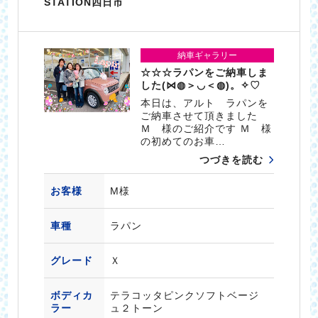
STATION四日市
納車ギャラリー
☆☆☆ラパンをご納車しま
した(⋈◍＞◡＜◍)。✧♡
本日は、アルト ラパンを
ご納車させて頂きました
Ｍ 様のご紹介です Ｍ 様
の初めてのお車…
つづきを読む
お客様
M様
車種
ラパン
グレード
Ｘ
ボディカ
テラコッタピンクソフトベージ
ラー
ュ２トーン