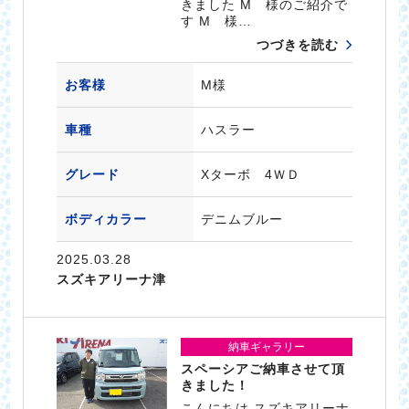
きました M 様のご紹介で
す M 様…
つづきを読む
お客様
M様
車種
ハスラー
グレード
Xターボ 4ＷＤ
ボディカラー
デニムブルー
2025.03.28
スズキアリーナ津
納車ギャラリー
スペーシアご納車させて頂
きました！
こんにちは スズキアリーナ