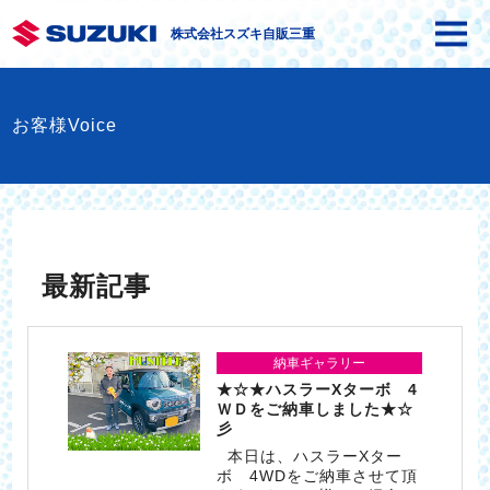
株式会社スズキ自販三重
お客様Voice
最新記事
納車ギャラリー
★☆★ハスラーXターボ 4
ＷＤをご納車しました★☆
彡
本日は、ハスラーXター
ボ 4WDをご納車させて頂