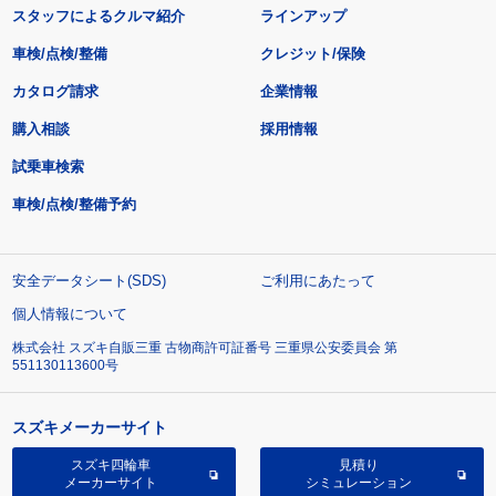
スタッフによるクルマ紹介
ラインアップ
車検/点検/整備
クレジット/保険
カタログ請求
企業情報
購入相談
採用情報
試乗車検索
車検/点検/整備予約
安全データシート(SDS)
ご利用にあたって
個人情報について
株式会社 スズキ自販三重 古物商許可証番号 三重県公安委員会 第
551130113600号
スズキメーカーサイト
スズキ四輪車
見積り
メーカーサイト
シミュレーション