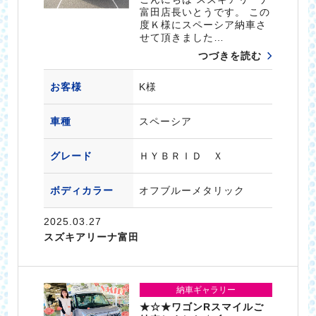
富田店長いとうです。 この
度Ｋ様にスペーシア納車さ
せて頂きました…
つづきを読む
お客様
K様
車種
スペーシア
グレード
ＨＹＢＲＩＤ Ｘ
ボディカラー
オフブルーメタリック
2025.03.27
スズキアリーナ富田
納車ギャラリー
★☆★ワゴンRスマイルご