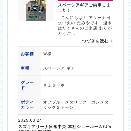
スペーシアギアご納車しま
した！
こんにちは！ アリーナ日
永中央の たみやです 週末
はたくさんのご来店 ありが
とうご…
つづきを読む
お客様
Ｗ様
車種
スペーシア ギア
グレー
ＸＺターボ
ド
ボディ
オフブルーメタリック ガンメタ
カラー
リック２トーン
2025.03.24
スズキアリーナ日永中央 本社ショールーム/U’s