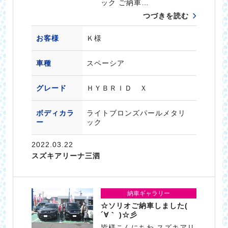
ック ご納車…
つづきを読む
お客様
Ｋ様
車種
スペーシア
グレード
ＨＹＢＲＩＤ Ｘ
ボディカラ
ライトブロンズパールメタリ
ー
ック
2022.03.22
スズキアリーナ三泗
納車ギャラリー
☆ソリオご納車しました(
´∀｀ )☆彡
皆様こんにちわ スズキアリ