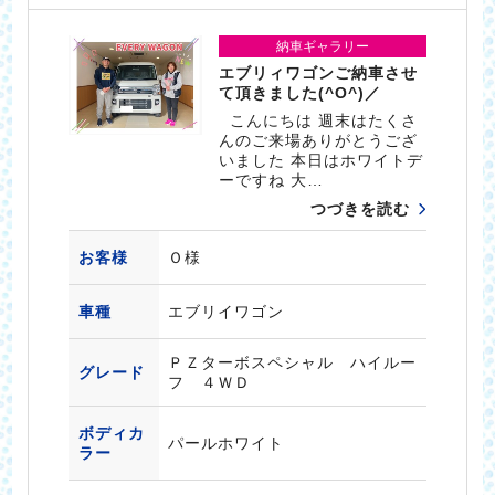
納車ギャラリー
エブリィワゴンご納車させ
て頂きました(^O^)／
こんにちは 週末はたくさ
んのご来場ありがとうござ
いました 本日はホワイトデ
ーですね 大…
つづきを読む
お客様
Ｏ様
車種
エブリイワゴン
ＰＺターボスペシャル ハイルー
グレード
フ ４ＷＤ
ボディカ
パールホワイト
ラー