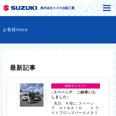
株式会社スズキ自販三重
お客様Voice
最新記事
納車ギャラリー
♪スペーシア ご納車いた
しました♪
先日、Ｋ様に スペーシ
ア ＨＹＢＲＩＤ Ｘ ラ
イトブロンズパールメタリ