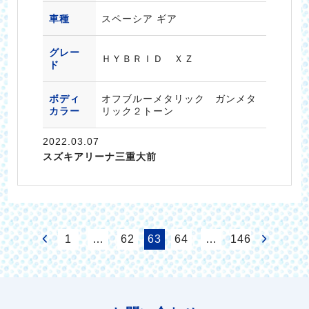
車種
スペーシア ギア
グレー
ＨＹＢＲＩＤ ＸＺ
ド
ボディ
オフブルーメタリック ガンメタ
カラー
リック２トーン
2022.03.07
スズキアリーナ三重大前
1
…
62
63
64
…
146