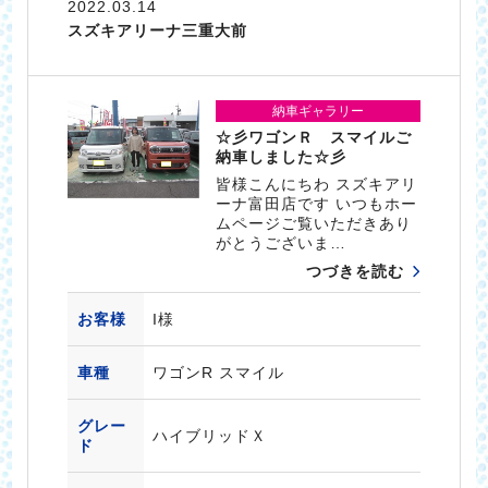
2022.03.14
スズキアリーナ三重大前
納車ギャラリー
☆彡ワゴンＲ スマイルご
納車しました☆彡
皆様こんにちわ スズキアリ
ーナ富田店です いつもホー
ムページご覧いただきあり
がとうございま…
つづきを読む
お客様
I様
車種
ワゴンR スマイル
グレー
ハイブリッドＸ
ド