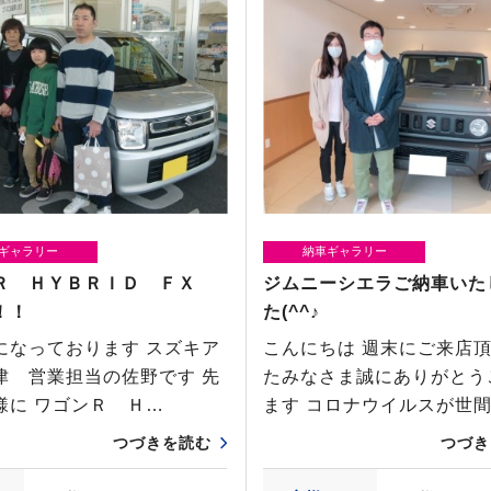
ギャラリー
納車ギャラリー
Ｒ ＨＹＢＲＩＤ ＦＸ
ジムニーシエラご納車いた
！！
た(^^♪
になっております スズキア
こんにちは 週末にご来店
津 営業担当の佐野です 先
たみなさま誠にありがとう
様に ワゴンＲ Ｈ…
ます コロナウイルスが世
つづきを読む
つづき