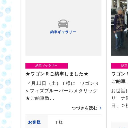
納車ギャラリー
納車ギャラリー
納車
★ワゴンＲご納車しました★
ワゴン
ご納車
4月11日（土）Ｔ様に ワゴンＲ
× フィズブルーパールメタリック
お世話
★ご納車致…
リーナ
日、Ｏ
つづきを読む
お客様
Ｔ様