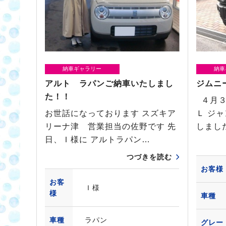
納車ギャラリー
納車
アルト ラパンご納車いたしまし
ジムニ
た！！
４月３
お世話になっております スズキア
Ｌ ジ
リーナ津 営業担当の佐野です 先
しまし
日、Ｉ様に アルトラパン…
つづきを読む
お客様
お客
Ｉ様
様
車種
車種
ラパン
グレー