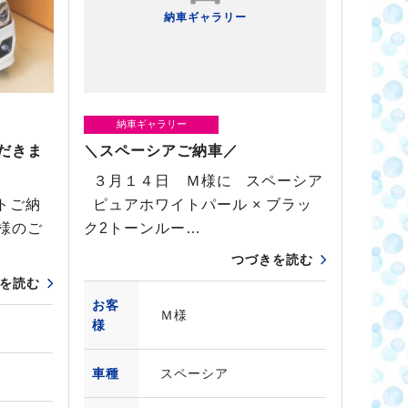
納車ギャラリー
納車ギャラリー
だきま
＼スペーシアご納車／
３月１４日 Ｍ様に スペーシア
トご納
ピュアホワイトパール × ブラッ
様のご
ク2トーンルー…
つづきを読む
を読む
お客
Ｍ様
様
車種
スペーシア