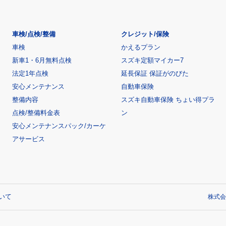
車検/点検/整備
クレジット/保険
車検
かえるプラン
新車1・6月無料点検
スズキ定額マイカー7
法定1年点検
延長保証 保証がのびた
安心メンテナンス
自動車保険
整備内容
スズキ自動車保険 ちょい得プラ
点検/整備料金表
ン
安心メンテナンスパック/カーケ
アサービス
いて
株式会