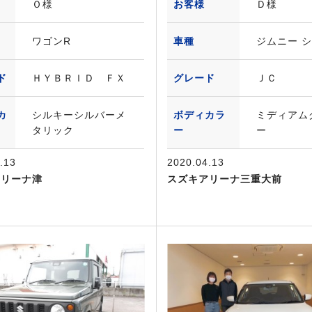
Ｏ様
お客様
Ｄ様
ワゴンR
車種
ジムニー 
ド
ＨＹＢＲＩＤ ＦＸ
グレード
ＪＣ
カ
シルキーシルバーメ
ボディカラ
ミディアム
タリック
ー
ー
.13
2020.04.13
アリーナ津
スズキアリーナ三重大前