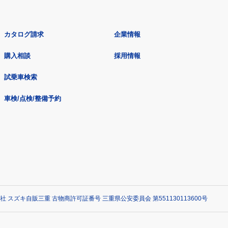
カタログ請求
企業情報
購入相談
採用情報
試乗車検索
車検/点検/整備予約
社 スズキ自販三重 古物商許可証番号 三重県公安委員会 第551130113600号