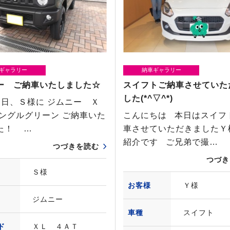
ギャラリー
納車ギャラリー
ー ご納車いたしました☆
スイフトご納車させていた
した(*^▽^*)
日、Ｓ様に ジムニー Ｘ
ャングルグリーン ご納車いた
こんにちは 本日はスイフ
た！ …
車させていただきましたＹ
紹介です ご兄弟で撮…
つづきを読む
つづき
Ｓ様
お客様
Ｙ様
ジムニー
車種
スイフト
ド
ＸＬ ４ＡＴ