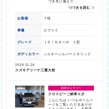
づき冬に備えて…
つづきを読む
お客様
Ｔ様
車種
エブリイ
グレード
ＪＯＩＮターボ ２型
ボディカラー
シルキーシルバーメタリック
2019.11.26
スズキアリーナ三重大前
納車ギャラリー
クロスビーご納車☆彡
こんにちは いつもホームペ
ージをご覧いただきありが
とうございます！ 大変遅