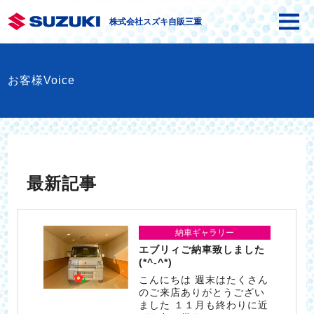
株式会社スズキ自販三重
お客様Voice
最新記事
納車ギャラリー
エブリィご納車致しました
(*^-^*)
こんにちは 週末はたくさん
のご来店ありがとうござい
ました １１月も終わりに近