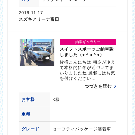
2019.11.17
スズキアリーナ富田
納車ギャラリー
スイフトスポーツご納車致
しました（●＾o＾●）
皆様こんにちは 朝夕が冷え
て本格的に冬が近づいてま
いりましたね 風邪にはお気
を付けください…
つづきを読む
お客様
K様
車種
グレード
セーフティパッケージ装着車