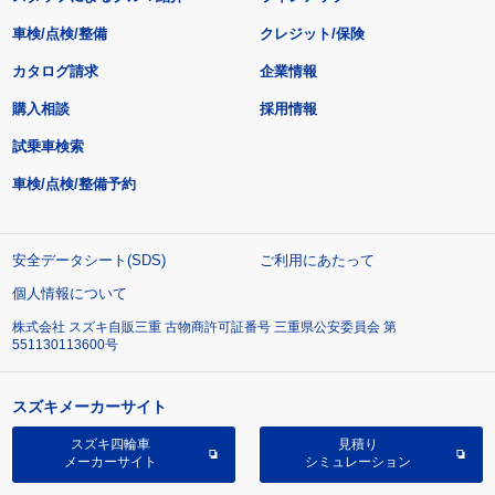
車検/点検/整備
クレジット/保険
カタログ請求
企業情報
購入相談
採用情報
試乗車検索
車検/点検/整備予約
安全データシート(SDS)
ご利用にあたって
個人情報について
株式会社 スズキ自販三重 古物商許可証番号 三重県公安委員会 第
551130113600号
スズキメーカーサイト
スズキ四輪車
見積り
メーカーサイト
シミュレーション