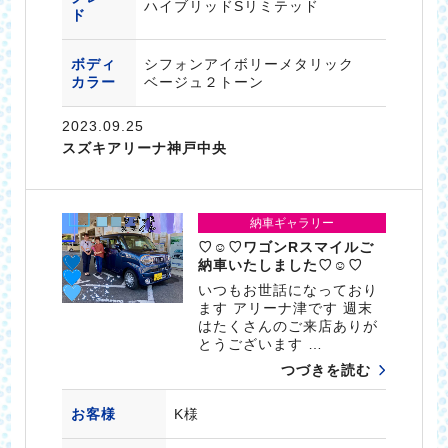
ハイブリッドSリミテッド
ド
ボディ
シフォンアイボリーメタリック
カラー
ベージュ２トーン
2023.09.25
スズキアリーナ神戸中央
納車ギャラリー
♡☺♡ワゴンRスマイルご
納車いたしました♡☺♡
いつもお世話になっており
ます アリーナ津です 週末
はたくさんのご来店ありが
とうございます …
つづきを読む
お客様
K様