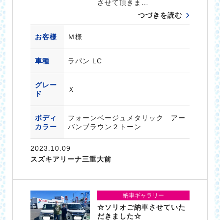
させて頂きま…
つづきを読む
お客様
Ｍ様
車種
ラパン LC
グレー
Ｘ
ド
ボディ
フォーンベージュメタリック アー
カラー
バンブラウン２トーン
2023.10.09
スズキアリーナ三重大前
納車ギャラリー
☆ソリオご納車させていた
だきました☆