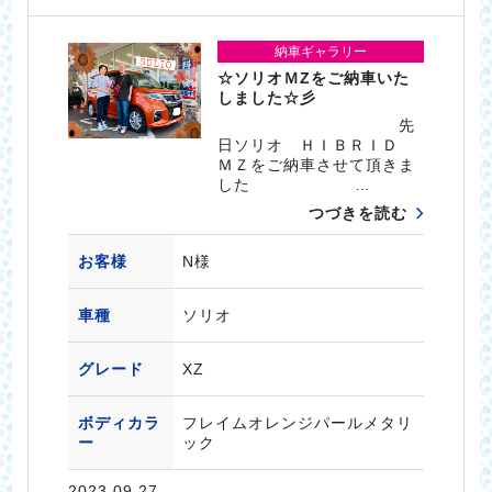
納車ギャラリー
☆ソリオＭZをご納車いた
しました☆彡
先
日ソリオ ＨＩＢＲＩＤ
ＭＺをご納車させて頂きま
した …
つづきを読む
お客様
N様
車種
ソリオ
グレード
XZ
ボディカラ
フレイムオレンジパールメタリ
ー
ック
2023.09.27