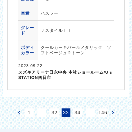
車種
ハスラー
グレー
ＪスタイルＩＩ
ド
ボディ
クールカーキパールメタリック ソ
カラー
フトベージュ２トーン
2023.09.22
スズキアリーナ日永中央 本社ショールーム/U’s
STATION四日市
1
…
32
33
34
…
146