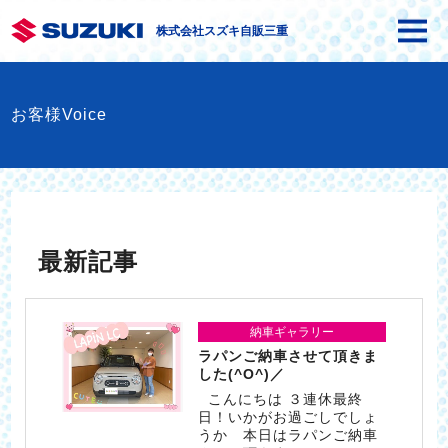
株式会社スズキ自販三重
お客様Voice
最新記事
納車ギャラリー
ラパンご納車させて頂きま
した(^O^)／
こんにちは ３連休最終
日！いかがお過ごしでしょ
うか 本日はラパンご納車