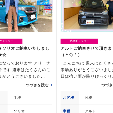
ギャラリー
納車ギャラリー
★ソリオご納車いたしまし
アルトご納車させて頂きま
★☆
（＾◇＾）
になっております アリーナ
こんにちは 週末はたくさ
倉です 週末はたくさんのご
来場ありがとうございまし
りがとうございました…
日は強い雨が降りびっくり
つづきを読む
つづき
Ｔ様
お客様
Ｈ様
ソリオ
車種
アルト