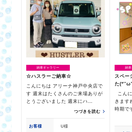
納車ギャラリー
納車
☆ハスラーご納車☆
スペー
た(*''ω'
こんにちは アリーナ神戸中央店で
す 週末はたくさんのご来場ありが
こんに
とうございました 週末にハ…
きます
時期で
つづきを読む
お客様
U様