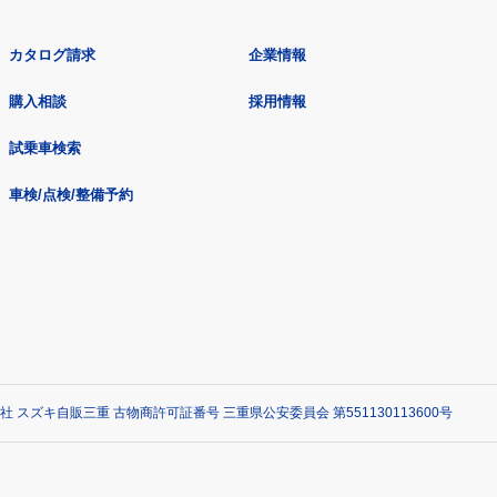
カタログ請求
企業情報
購入相談
採用情報
試乗車検索
車検/点検/整備予約
社 スズキ自販三重 古物商許可証番号 三重県公安委員会 第551130113600号