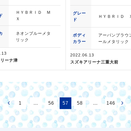
ＨＹＢＲＩＤ Ｍ
グレー
ド
ＨＹＢＲＩＤ 
Ｘ
ド
カ
ネオンブルーメタ
ボディ
アーバンブラウ
リック
カラー
ールメタリック
.13
2022.06.13
アリーナ津
スズキアリーナ三重大前
1
…
56
57
58
…
146