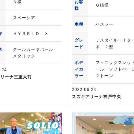
Ｎ様
お客
Ｏ様様
様
スペーシア
車種
ハスラー
ド
ＨＹＢＲＩＤ Ｘ
グレ
ＪスタイルＩＩタ
ード
ボ ２型
カ
クールカーキパール
メタリック
ボデ
フェニックスレッ
ィカ
ール ソフトベー
.24
ラー
２トーン
アリーナ三重大前
2022.06.24
スズキアリーナ神戸中央