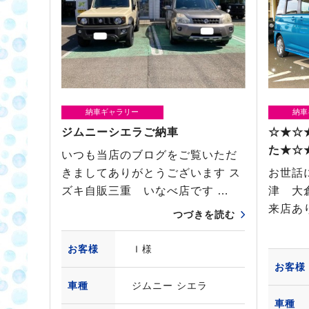
納車ギャラリー
納車
ジムニーシエラご納車
☆★☆
た★☆
いつも当店のブログをご覧いただ
きましてありがとうございます ス
お世話
ズキ自販三重 いなべ店です …
津 大
来店あ
つづきを読む
お客様
Ｉ様
お客様
車種
ジムニー シエラ
車種