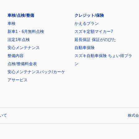
車検/点検/整備
クレジット/保険
車検
かえるプラン
新車1・6月無料点検
スズキ定額マイカー7
法定1年点検
延長保証 保証がのびた
安心メンテナンス
自動車保険
整備内容
スズキ自動車保険 ちょい得プラ
点検/整備料金表
ン
安心メンテナンスパック/カーケ
アサービス
いて
株式会