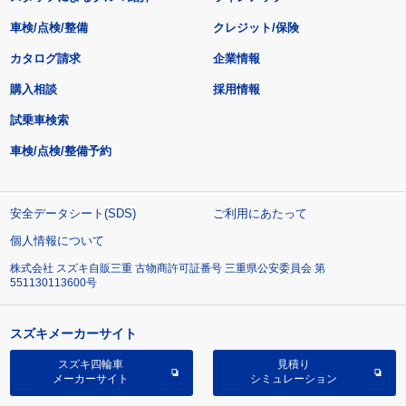
車検/点検/整備
クレジット/保険
カタログ請求
企業情報
購入相談
採用情報
試乗車検索
車検/点検/整備予約
安全データシート(SDS)
ご利用にあたって
個人情報について
株式会社 スズキ自販三重 古物商許可証番号 三重県公安委員会 第
551130113600号
スズキメーカーサイト
スズキ四輪車
見積り
メーカーサイト
シミュレーション