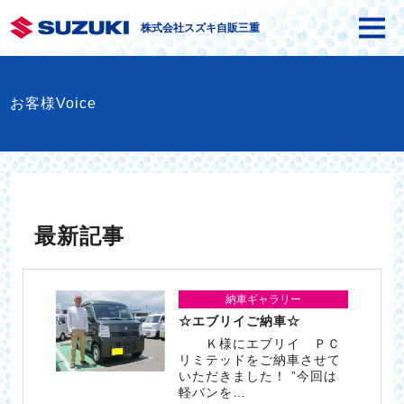
株式会社スズキ自販三重
お客様Voice
最新記事
納車ギャラリー
☆エブリイご納車☆
Ｋ様にエブリイ ＰＣ
リミテッドをご納車させて
いただきました！ ”今回は
軽バンを…