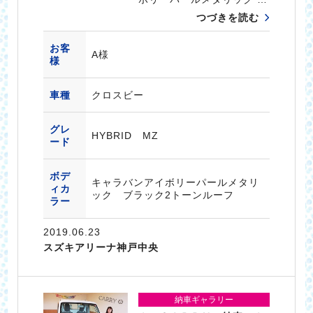
つづきを読む
お客
A様
様
車種
クロスビー
グレ
HYBRID MZ
ード
ボデ
キャラバンアイボリーパールメタリ
ィカ
ック ブラック2トーンルーフ
ラー
2019.06.23
スズキアリーナ神戸中央
納車ギャラリー