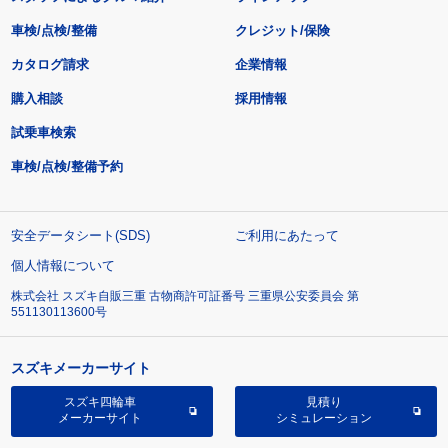
車検/点検/整備
クレジット/保険
カタログ請求
企業情報
購入相談
採用情報
試乗車検索
車検/点検/整備予約
安全データシート(SDS)
ご利用にあたって
個人情報について
株式会社 スズキ自販三重 古物商許可証番号 三重県公安委員会 第
551130113600号
スズキメーカーサイト
スズキ四輪車
見積り
メーカーサイト
シミュレーション