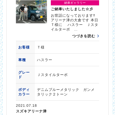
納車ギャラリー
ご納車いたしました☆彡
お世話になっております‼
アリーナ津の大倉です 本日
Ｔ様に ハスラー Ｊスタ
イルターボ …
つづきを読む
お客様
Ｔ様
車種
ハスラー
グレー
Ｊスタイルターボ
ド
ボディ
デニムブルーメタリック ガンメ
カラー
タリック２トーン
2021.07.18
スズキアリーナ津