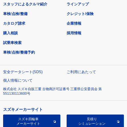
スタッフによるクルマ紹介
ラインアップ
車検/点検/整備
クレジット/保険
カタログ請求
企業情報
購入相談
採用情報
試乗車検索
車検/点検/整備予約
安全データシート(SDS)
ご利用にあたって
個人情報について
株式会社 スズキ自販三重 古物商許可証番号 三重県公安委員会 第
551130113600号
スズキメーカーサイト
スズキ四輪車
見積り
メーカーサイト
シミュレーション