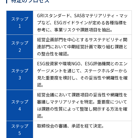
特定のプロセス
GRIスタンダード、SASBマテリアリティ・マッ
ステップ
プなど、ESGガイドラインが定める各種指標を
1
参考に、事業リスクや課題項目を抽出。
経営企画部門を中心とするサステナビリティ関
ステップ
連部門において中期経営計画で取り組む課題と
2
の整合性を確認。
ESG投資家や環境NGO、ESG評価機関とのエン
ステップ
ゲージメントを通じて、ステークホルダーから
3
見た重要度を検討し、その妥当性や網羅性を確
認。
経営会議において課題項目の妥当性や網羅性を
ステップ
審議しマテリアリティを特定。重要度について
4
は課題の性質によって整理し開示する方法を確
認。
取締役会の審議、承認を経て決定。
ステップ
5